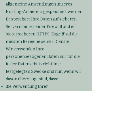
allgemeine Anwendungen unseres
Hosting-Anbieters gespeichert werden.
Er speichert Ihre Daten auf sicheren
Servern hinter einer Firewall und er
bietet sicheren HTTPS-Zugriff auf die
meisten Bereiche seiner Dienste.
Wir verwenden Ihre
personenbezogenen Daten nur für die
in der Datenschutzrichtlinie
festgelegten Zwecke und nur, wenn wir
davon überzeugt sind, dass:
die Verwendung Ihrer
personenbezogenen Daten
erforderlich ist, um einen Vertrag zu
erfüllen oder zu schließen (z. B. um
Ihnen die Dienste selbst oder
Kundenbetreuung bzw. technischen